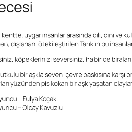
Gecesi
kentte, uygar insanlar arasında dili, dini ve kü
dışlanan, ötekileştirilen Tarık’ın bu insanla
iniz, köpeklerinizi seversiniz, ha bir de birala
 tutkulu bir aşkla seven, çevre baskısına karşı 
ları yüzünden pis kokan bir aşk yaşatan olayla
Oyuncu – Fulya Koçak
Oyuncu – Olcay Kavuzlu