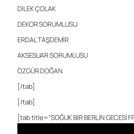
DİLEK ÇOLAK
DEKOR SORUMLUSU
ERDAL TAŞDEMİR
AKSESUAR SORUMLUSU
ÖZGÜR DOĞAN
[/tab]
[/tab]
[tab title=”SOĞUK BİR BERLİN GECESİ 