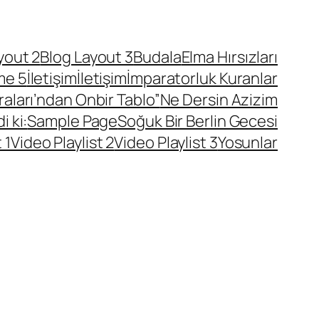
yout 2
Blog Layout 3
Budala
Elma Hırsızları
e 5
İletişim
İletişim
İmparatorluk Kuranlar
ları’ndan Onbir Tablo”
Ne Dersin Azizim
 ki:
Sample Page
Soğuk Bir Berlin Gecesi
 1
Video Playlist 2
Video Playlist 3
Yosunlar