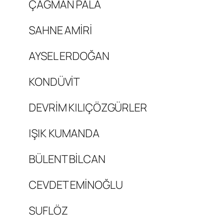
ÇAĞMAN PALA
SAHNE AMİRİ
AYSEL ERDOĞAN
KONDÜVİT
DEVRİM KILIÇÖZGÜRLER
IŞIK KUMANDA
BÜLENT BİLCAN
CEVDET EMİNOĞLU
SUFLÖZ