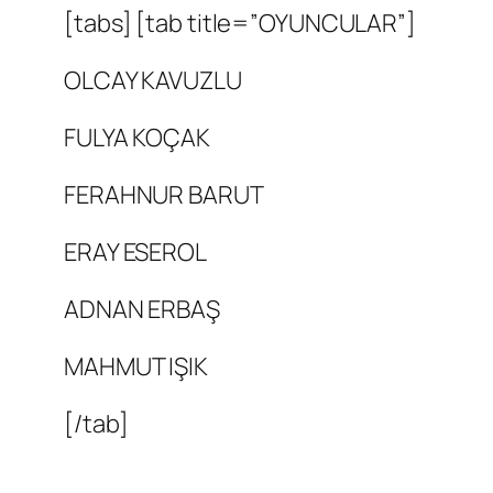
[tabs] [tab title=”OYUNCULAR”]
OLCAY KAVUZLU
FULYA KOÇAK
FERAHNUR BARUT
ERAY ESEROL
ADNAN ERBAŞ
MAHMUT IŞIK
[/tab]