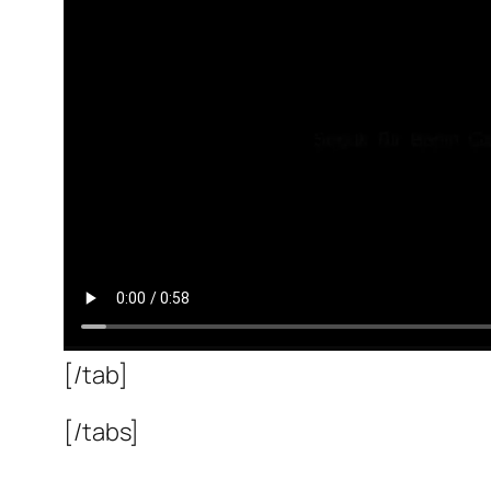
[/tab]
[/tabs]