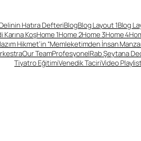
 Delinin Hatıra Defteri
Blog
Blog Layout 1
Blog La
i Karına Koş
Home 1
Home 2
Home 3
Home 4
Hom
azım Hikmet’in “Memleketimden İnsan Manzara
rkestra
Our Team
Profesyonel
Rab Şeytana Dedi
Tiyatro Eğitimi
Venedik Taciri
Video Playlist