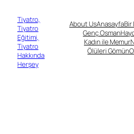
İçeriğe
geç
Tiyatro,
About Us
Anasayfa
Bir
Tiyatro
Genç Osman
Hayd
Eğitimi,
Kadın ile Memur
N
Tiyatro
Ölüleri Gömün
O
Hakkında
Herşey