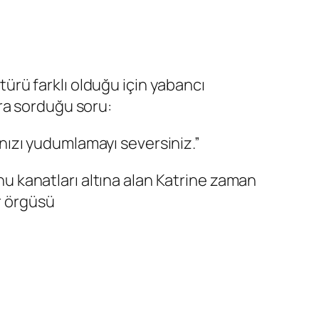
ltürü farklı olduğu için yabancı
ra sorduğu soru:
rınızı yudumlamayı seversiniz.”
onu kanatları altına alan Katrine zaman
r örgüsü