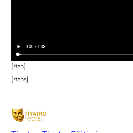
[/tab]
[/tabs]