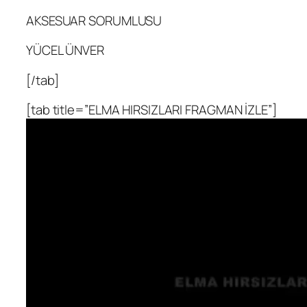
AKSESUAR SORUMLUSU
YÜCEL ÜNVER
[/tab]
[tab title=”ELMA HIRSIZLARI FRAGMAN İZLE”]