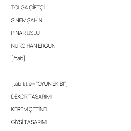
TOLGA ÇİFTÇİ
SİNEM ŞAHİN
PINAR USLU
NURCİHAN ERGÜN
[/tab]
[tab title=”OYUN EKİBİ”]
DEKOR TASARIMI
KEREM ÇETİNEL
GİYSİ TASARIMI